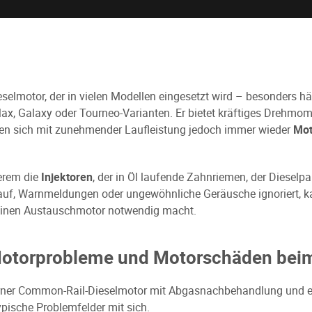
eselmotor, der in vielen Modellen eingesetzt wird – besonders h
x, Galaxy oder Tourneo-Varianten. Er bietet kräftiges Drehmome
igen sich mit zunehmender Laufleistung jedoch immer wieder
Mot
erem die
Injektoren
, der in Öl laufende Zahnriemen, der Dieselpa
auf, Warnmeldungen oder ungewöhnliche Geräusche ignoriert, 
 einen Austauschmotor notwendig macht.
Motorprobleme und Motorschäden beim
derner Common-Rail-Dieselmotor mit Abgasnachbehandlung und e
pische Problemfelder mit sich.