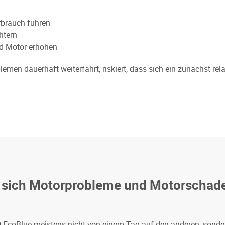
rbrauch führen
htern
nd Motor erhöhen
lemen dauerhaft weiterfährt, riskiert, dass sich ein zunächst re
sich Motorprobleme und Motorschade
 EcoBlue meistens nicht von einem Tag auf den anderen, sondern