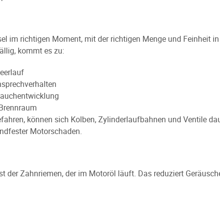
esel im richtigen Moment, mit der richtigen Menge und Feinheit i
fällig, kommt es zu:
eerlauf
nsprechverhalten
Rauchentwicklung
 Brennraum
fahren, können sich Kolben, Zylinderlaufbahnen und Ventile d
andfester Motorschaden.
ist der Zahnriemen, der im Motoröl läuft. Das reduziert Geräus