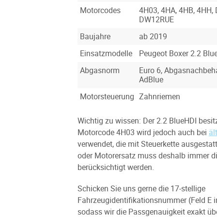
Motorcodes
4H03, 4HA, 4HB, 4HH
DW12RUE
Baujahre
ab 2019
Einsatzmodelle
Peugeot Boxer 2.2 Blu
Abgasnorm
Euro 6, Abgasnachbeh
AdBlue
Motorsteuerung
Zahnriemen
Wichtig zu wissen: Der 2.2 BlueHDI besit
Motorcode 4H03 wird jedoch auch bei
äl
verwendet, die mit Steuerkette ausgestatte
oder Motorersatz muss deshalb immer d
berücksichtigt werden.
Schicken Sie uns gerne die 17-stellige
Fahrzeugidentifikationsnummer (Feld E 
sodass wir die Passgenauigkeit exakt üb