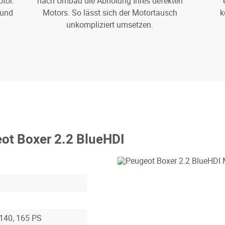
tor.
nach Umbau die Abholung Ihres defekten
 und
Motors. So lässt sich der Motortausch
k
unkompliziert umsetzen.
ot Boxer 2.2 BlueHDI
 140, 165 PS