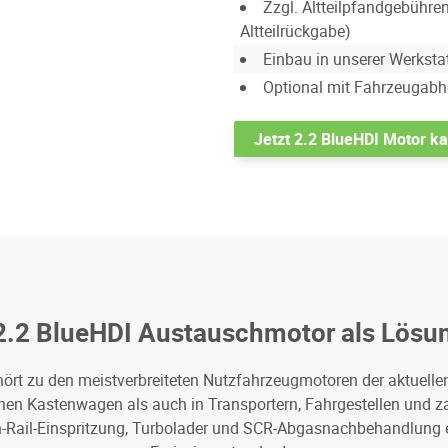
Zzgl. Altteilpfandgebühre
Altteilrückgabe)
Einbau in unserer Werkstat
Optional mit Fahrzeugabho
Jetzt 2.2 BlueHDI Motor k
2.2 BlueHDI Austauschmotor als Lös
ört zu den meistverbreiteten Nutzfahrzeugmotoren der aktuellen
chen Kastenwagen als auch in Transportern, Fahrgestellen und
ail-Einspritzung, Turbolader und SCR-Abgasnachbehandlung erfü