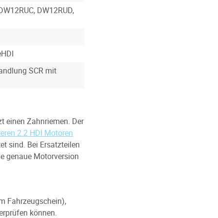
, DW12RUC, DW12RUD,
eHDI
andlung SCR mit
zt einen Zahnriemen. Der
teren 2.2 HDI Motoren
t sind. Bei Ersatzteilen
ie genaue Motorversion
im Fahrzeugschein),
erprüfen können.