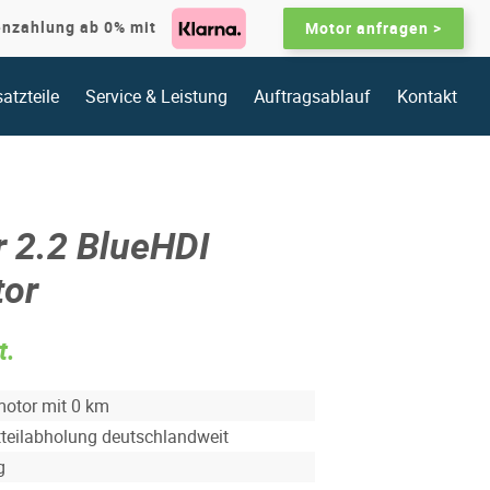
enzahlung ab 0% mit
Motor anfragen >
atzteile
Service & Leistung
Auftragsablauf
Kontakt
 2.2 BlueHDI
or
t.
motor mit 0 km
tteilabholung deutschlandweit
g