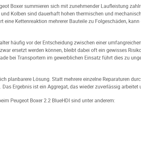
eot Boxer summieren sich mit zunehmender Laufleistung zahlr
en und Kolben sind dauerhaft hohen thermischen und mechanisch
rt eine Kettenreaktion mehrerer Bauteile zu Folgeschäden, kann 
alter häufig vor der Entscheidung zwischen einer umfangreiche
zwar ersetzt werden können, bleibt dabei oft ein gewisses Risi
erade bei Transportern im gewerblichen Einsatz führt dies zu un
tlich planbarere Lösung. Statt mehrere einzelne Reparaturen du
. Das Ergebnis ist ein Aggregat, das wieder zuverlässig arbeitet
beim Peugeot Boxer 2.2 BlueHDI sind unter anderem: