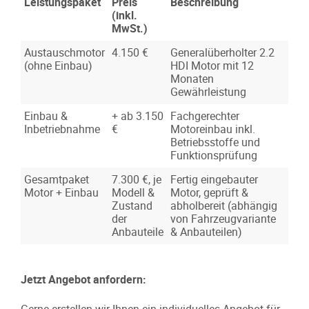
Leistungspaket
Preis
Beschreibung
(inkl.
MwSt.)
Austauschmotor
4.150 €
Generalüberholter 2.2
(ohne Einbau)
HDI Motor mit 12
Monaten
Gewährleistung
Einbau &
+ ab 3.150
Fachgerechter
Inbetriebnahme
€
Motoreinbau inkl.
Betriebsstoffe und
Funktionsprüfung
Gesamtpaket
7.300 €, je
Fertig eingebauter
Motor + Einbau
Modell &
Motor, geprüft &
Zustand
abholbereit (abhängig
der
von Fahrzeugvariante
Anbauteile
& Anbauteilen)
Jetzt Angebot anfordern:
Gerne erstellen wir Ihnen ein individuelles Angebot für